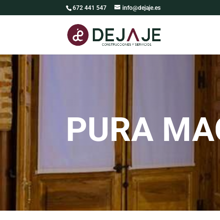
672 441 547
info@dejaje.es
PURA MA