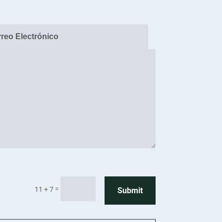
=
11 + 7
Submit