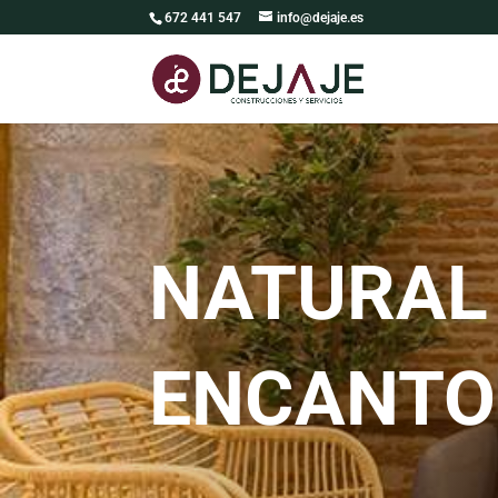
672 441 547
info@dejaje.es
NATURAL
ENCANTO